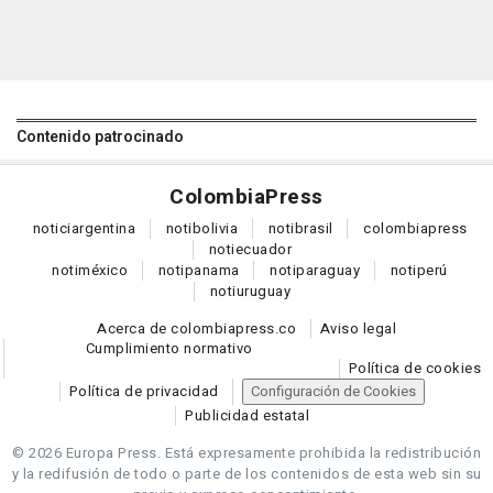
Contenido patrocinado
Colombia
Press
notici
argentina
noti
bolivia
noti
brasil
colombia
press
noti
ecuador
noti
méxico
noti
panama
noti
paraguay
noti
perú
noti
uruguay
Acerca de colombiapress.co
Aviso legal
Cumplimiento normativo
Política de cookies
Política de privacidad
Configuración de Cookies
Publicidad estatal
© 2026 Europa Press.
Está expresamente prohibida la redistribución
y la redifusión de todo o parte de los contenidos de esta web sin su