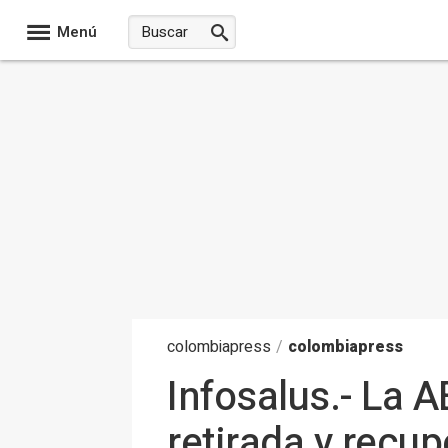
Menú
colombia
press
/
colombiapress
Infosalus.- La 
retirada y recu