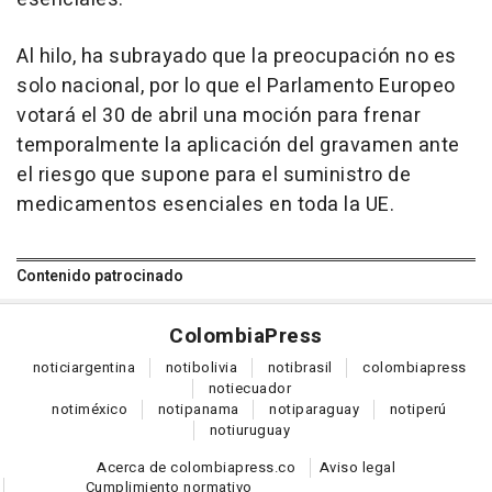
Al hilo, ha subrayado que la preocupación no es
solo nacional, por lo que el Parlamento Europeo
votará el 30 de abril una moción para frenar
temporalmente la aplicación del gravamen ante
el riesgo que supone para el suministro de
medicamentos esenciales en toda la UE.
Contenido patrocinado
Colombia
Press
notici
argentina
noti
bolivia
noti
brasil
colombia
press
noti
ecuador
noti
méxico
noti
panama
noti
paraguay
noti
perú
noti
uruguay
Acerca de colombiapress.co
Aviso legal
Cumplimiento normativo