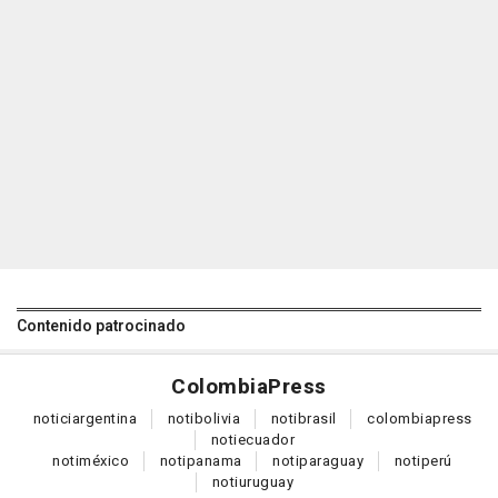
Contenido patrocinado
Colombia
Press
notici
argentina
noti
bolivia
noti
brasil
colombia
press
noti
ecuador
noti
méxico
noti
panama
noti
paraguay
noti
perú
noti
uruguay