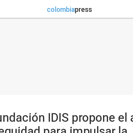
colombia
press
Fundación IDIS propone el 
 equidad para impulsar la