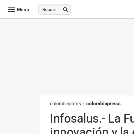
Menú
colombia
press
/
colombiapress
Infosalus.- La 
innovación y la