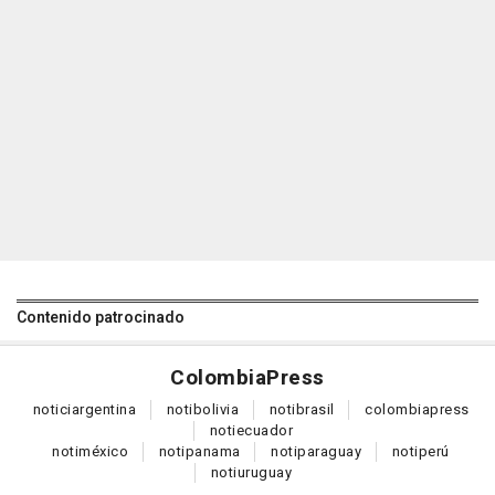
Contenido patrocinado
Colombia
Press
notici
argentina
noti
bolivia
noti
brasil
colombia
press
noti
ecuador
noti
méxico
noti
panama
noti
paraguay
noti
perú
noti
uruguay