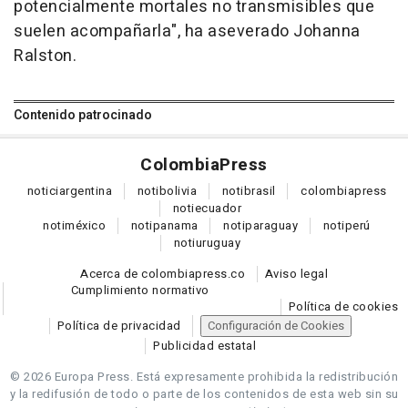
potencialmente mortales no transmisibles que
suelen acompañarla", ha aseverado Johanna
Ralston.
Contenido patrocinado
Colombia
Press
notici
argentina
noti
bolivia
noti
brasil
colombia
press
noti
ecuador
noti
méxico
noti
panama
noti
paraguay
noti
perú
noti
uruguay
Acerca de colombiapress.co
Aviso legal
Cumplimiento normativo
Política de cookies
Política de privacidad
Configuración de Cookies
Publicidad estatal
© 2026 Europa Press.
Está expresamente prohibida la redistribución
y la redifusión de todo o parte de los contenidos de esta web sin su