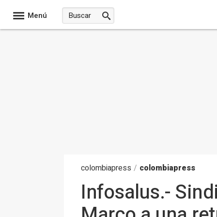
Menú
colombia
press
/
colombiapress
Infosalus.- Sin
Marco a una ret