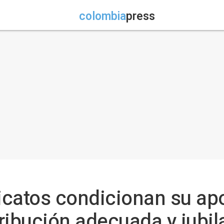
colombia
press
dicatos condicionan su apo
ribución adecuada y jubil