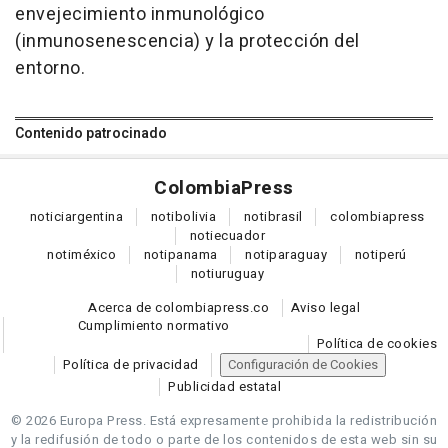
envejecimiento inmunológico
(inmunosenescencia) y la protección del
entorno.
Contenido patrocinado
Colombia
Press
notici
argentina
noti
bolivia
noti
brasil
colombia
press
noti
ecuador
noti
méxico
noti
panama
noti
paraguay
noti
perú
noti
uruguay
Acerca de colombiapress.co
Aviso legal
Cumplimiento normativo
Política de cookies
Política de privacidad
Configuración de Cookies
Publicidad estatal
© 2026 Europa Press.
Está expresamente prohibida la redistribución
y la redifusión de todo o parte de los contenidos de esta web sin su