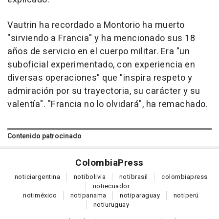
Vautrin ha recordado a Montorio ha muerto
"sirviendo a Francia" y ha mencionado sus 18
años de servicio en el cuerpo militar. Era "un
suboficial experimentado, con experiencia en
diversas operaciones" que "inspira respeto y
admiración por su trayectoria, su carácter y su
valentía". "Francia no lo olvidará", ha remachado.
Contenido patrocinado
Colombia
Press
notici
argentina
noti
bolivia
noti
brasil
colombia
press
noti
ecuador
noti
méxico
noti
panama
noti
paraguay
noti
perú
noti
uruguay