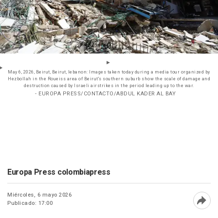
May 6, 2026, Beirut, Beirut, lebanon: Images taken today during a media tour organized by
Hezbollah in the Roueiss area of Beirut's southern suburb show the scale of damage and
destruction caused by Israeli airstrikes in the period leading up to the war.
- EUROPA PRESS/CONTACTO/ABDUL KADER AL BAY
Europa Press colombiapress
Miércoles, 6 mayo 2026
Publicado: 17:00
Abri