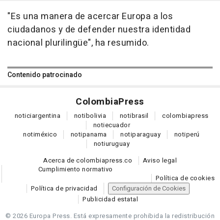
"Es una manera de acercar Europa a los
ciudadanos y de defender nuestra identidad
nacional plurilingüe", ha resumido.
Contenido patrocinado
Colombia
Press
notici
argentina
noti
bolivia
noti
brasil
colombia
press
noti
ecuador
noti
méxico
noti
panama
noti
paraguay
noti
perú
noti
uruguay
Acerca de colombiapress.co
Aviso legal
Cumplimiento normativo
Política de cookies
Política de privacidad
Configuración de Cookies
Publicidad estatal
© 2026 Europa Press.
Está expresamente prohibida la redistribución