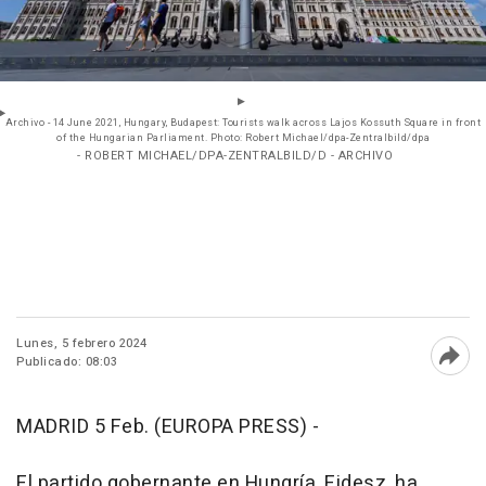
Archivo - 14 June 2021, Hungary, Budapest: Tourists walk across Lajos Kossuth Square in front
of the Hungarian Parliament. Photo: Robert Michael/dpa-Zentralbild/dpa
- ROBERT MICHAEL/DPA-ZENTRALBILD/D - ARCHIVO
Lunes, 5 febrero 2024
Publicado: 08:03
Abri
MADRID 5 Feb. (EUROPA PRESS) -
El partido gobernante en Hungría, Fidesz, ha