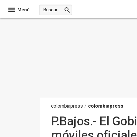
Menú
colombia
press
/
colombiapress
P.Bajos.- El Go
móviles oficial