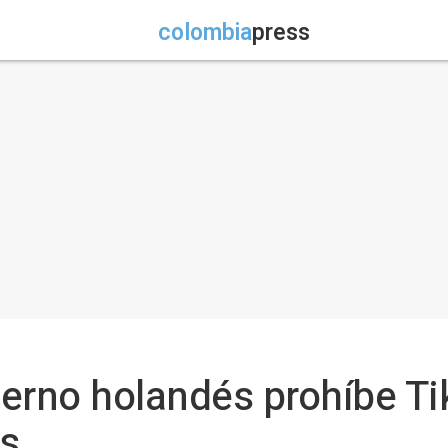
colombia
press
bierno holandés prohíbe Ti
es