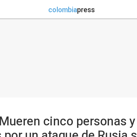
colombia
press
- Mueren cinco personas 
s por un ataque de Rusia 