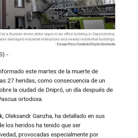
d by a Russian drone strike rages in an office building in Zaporizhzhia,
 also damaged industrial enterprises and nearby residential buildings.
- Europa Press/Contacto/Dmytro Smolienko
) -
informado este martes de la muerte de
ras 27 heridas, como consecuencia de un
sobre la ciudad de Dnipró, un día después de
 Pascua ortodoxa.
, Oleksandr Ganzha, ha detallado en sus
e los heridos ha tenido que ser
ravedad, provocadas especialmente por