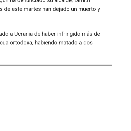
gún ha denunciado su alcalde, Dimitri
ues de este martes han dejado un muerto y
sado a Ucrania de haber infringido más de
ascua ortodoxa, habiendo matado a dos