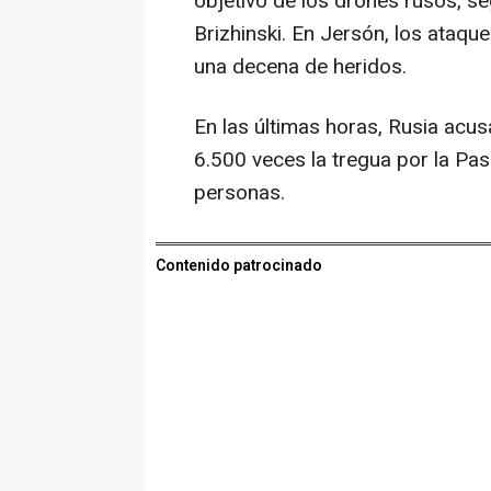
objetivo de los drones rusos, se
Brizhinski. En Jersón, los ataq
una decena de heridos.
En las últimas horas, Rusia acu
6.500 veces la tregua por la P
personas.
Contenido patrocinado