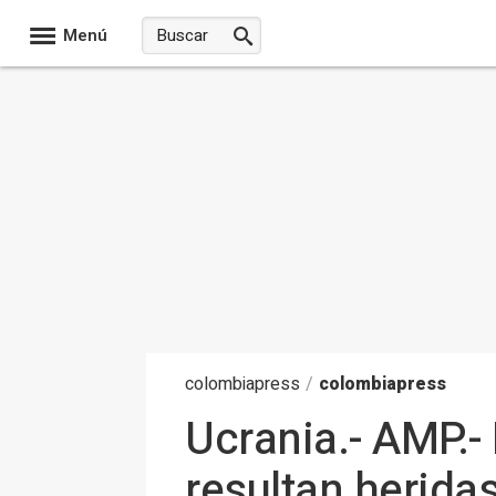
Menú
colombia
press
/
colombiapress
Ucrania.- AMP.
resultan herida