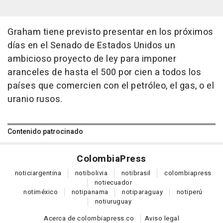
Graham tiene previsto presentar en los próximos
días en el Senado de Estados Unidos un
ambicioso proyecto de ley para imponer
aranceles de hasta el 500 por cien a todos los
países que comercien con el petróleo, el gas, o el
uranio rusos.
Contenido patrocinado
Colombia
Press
notici
argentina
noti
bolivia
noti
brasil
colombia
press
noti
ecuador
noti
méxico
noti
panama
noti
paraguay
noti
perú
noti
uruguay
Acerca de colombiapress.co
Aviso legal