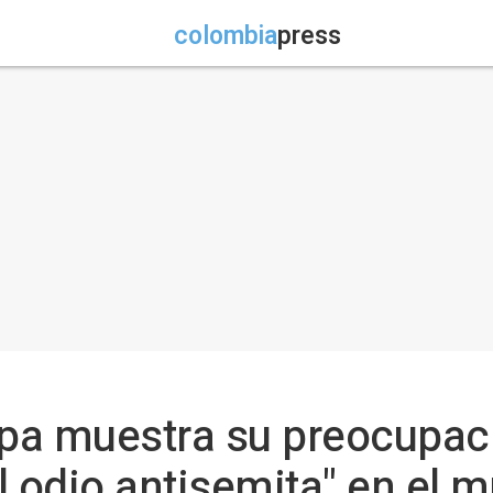
colombia
press
apa muestra su preocupaci
l odio antisemita" en el 