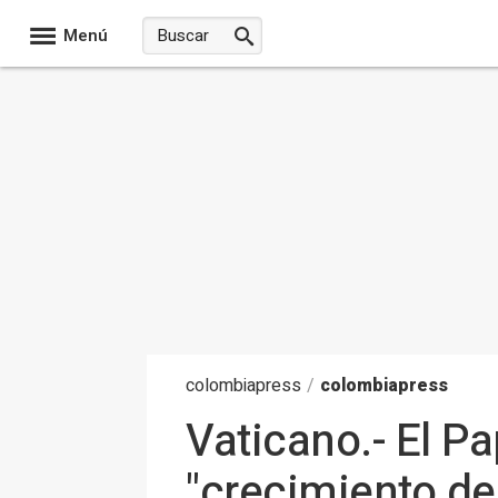
Menú
colombia
press
/
colombiapress
Vaticano.- El P
"crecimiento de