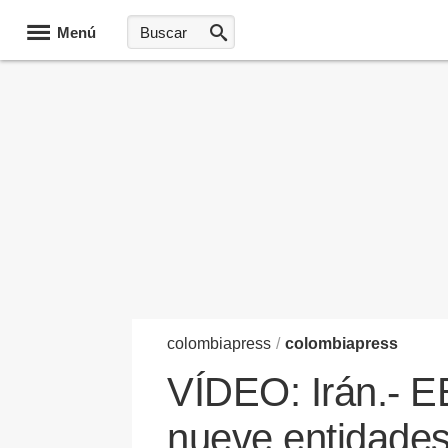
Menú
colombia
press
/
colombiapress
VÍDEO: Irán.- E
nueve entidades 