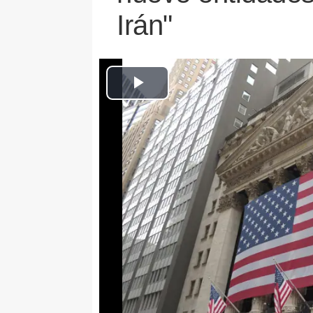
Irán"
MADRID 9 May. (EUROPA PRE
El Gobierno estadounidense ha 
tres personas y nueve empresas
Emiratos Árabes Unidos-- en la
designadas (SDN, por sus siglas
Activos Extranjeros (OFAC) por
apoyo a los programas militares
El Departamento del Tesoro de
comunicado que esta decisión a
iraní Mohammadmahdi Maleki, re