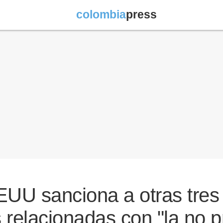
colombia
press
EUU sanciona a otras tres
relacionadas con "la no pr