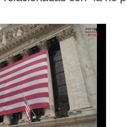
Bandera de Estados Unidos - Europa Press/Contacto/Jimin Kim
SS TELEVISIÓN) -
anunciado este viernes la inclusión de
 --radicadas en China, Bielorrusia y
 lista de organizaciones especialmente
 en inglés) de la Oficina de Control de
 su presunta participación en redes de
 y de proliferación armamentística de Irán.
 Estados Unidos ha indicado en un
fecta al ciudadano chino Li Genping; el
sidente en Bielorrusia; y el empresario