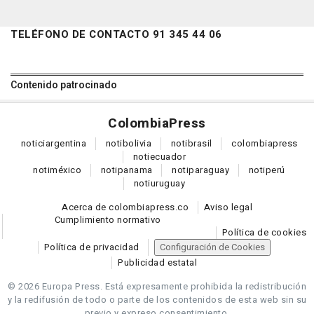
TELÉFONO DE CONTACTO 91 345 44 06
Contenido patrocinado
Colombia
Press
notici
argentina
noti
bolivia
noti
brasil
colombia
press
noti
ecuador
noti
méxico
noti
panama
noti
paraguay
noti
perú
noti
uruguay
Acerca de colombiapress.co
Aviso legal
Cumplimiento normativo
Política de cookies
Política de privacidad
Configuración de Cookies
Publicidad estatal
© 2026 Europa Press.
Está expresamente prohibida la redistribución
y la redifusión de todo o parte de los contenidos de esta web sin su
previo y expreso consentimiento.