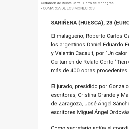
Certamen de Relato Corto "Tierra de Monegros"
- COMARCA DE LOS MONEGROS
SARIÑENA (HUESCA), 23 (EUR
El malagueño, Roberto Carlos Gal
los argentinos Daniel Eduardo Fri
y Valentín Cacault, por "Un calor
Certamen de Relato Corto "Tier
más de 400 obras procedentes 
El jurado, presidido por Gonzal
escritoras, Cristina Grande y Ma
de Zaragoza, José Ángel Sánchez
escritores Miguel Ángel Ordovás
Como secretario actúa el coord