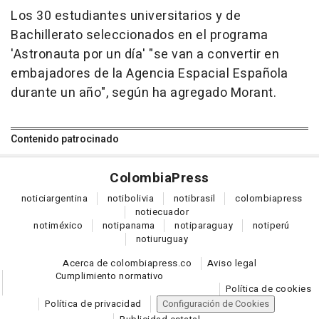
Los 30 estudiantes universitarios y de
Bachillerato seleccionados en el programa
'Astronauta por un día' "se van a convertir en
embajadores de la Agencia Espacial Española
durante un año", según ha agregado Morant.
Contenido patrocinado
Colombia
Press
notici
argentina
noti
bolivia
noti
brasil
colombia
press
noti
ecuador
noti
méxico
noti
panama
noti
paraguay
noti
perú
noti
uruguay
Acerca de colombiapress.co
Aviso legal
Cumplimiento normativo
Política de cookies
Política de privacidad
Configuración de Cookies