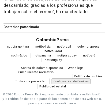
descarrilado; gracias a los profesionales que
trabajan sobre el terreno", ha manifestado.
Contenido patrocinado
Colombia
Press
notici
argentina
noti
bolivia
noti
brasil
colombia
press
noti
ecuador
noti
méxico
noti
panama
noti
paraguay
noti
perú
noti
uruguay
Acerca de colombiapress.co
Aviso legal
Cumplimiento normativo
Política de cookies
Política de privacidad
Configuración de Cookies
Publicidad estatal
© 2026 Europa Press.
Está expresamente prohibida la redistribución
y la redifusión de todo o parte de los contenidos de esta web sin su
previo y expreso consentimiento.