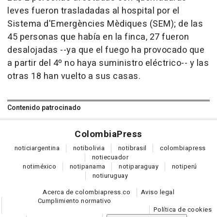
leves fueron trasladadas al hospital por el
Sistema d'Emergències Mèdiques (SEM); de las
45 personas que había en la finca, 27 fueron
desalojadas --ya que el fuego ha provocado que
a partir del 4º no haya suministro eléctrico-- y las
otras 18 han vuelto a sus casas.
Contenido patrocinado
Colombia
Press
notici
argentina
noti
bolivia
noti
brasil
colombia
press
noti
ecuador
noti
méxico
noti
panama
noti
paraguay
noti
perú
noti
uruguay
Acerca de colombiapress.co
Aviso legal
Cumplimiento normativo
Política de cookies