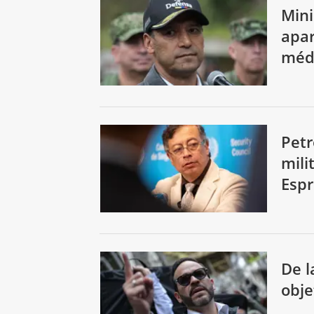
Mini
apar
méd
Petr
mili
Espr
De l
obje