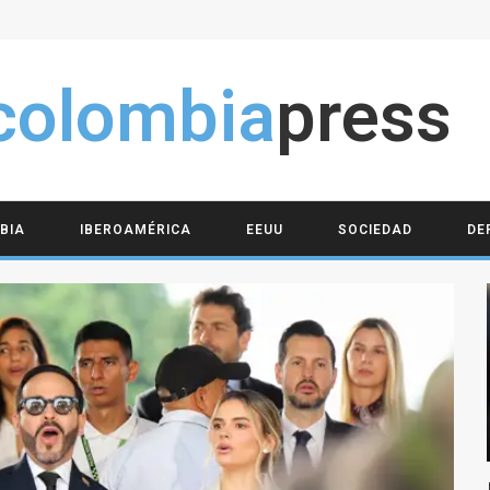
colombia
press
BIA
IBEROAMÉRICA
EEUU
SOCIEDAD
DE