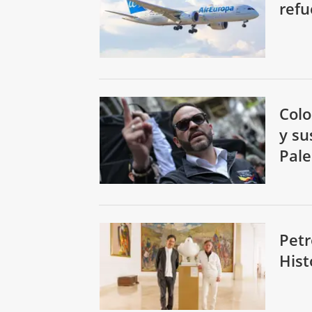
refu
Colo
y su
Pale
Petr
Hist